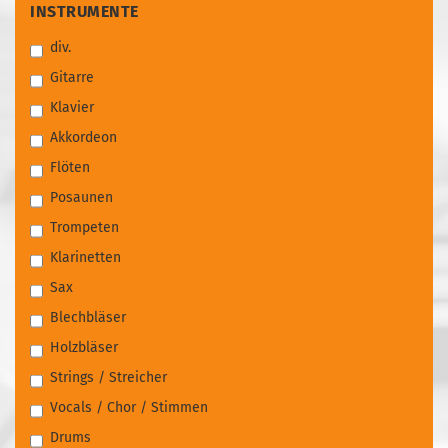
INSTRUMENTE
INSTRUMENTE
div.
Gitarre
Klavier
Akkordeon
Flöten
Posaunen
Trompeten
Klarinetten
Sax
Blechbläser
Holzbläser
Strings / Streicher
Vocals / Chor / Stimmen
Drums