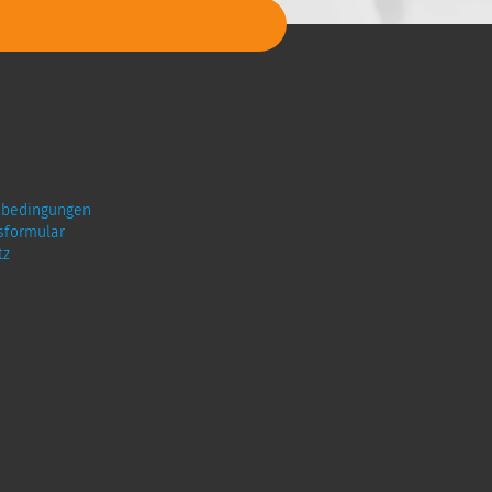
sbedingungen
sformular
tz