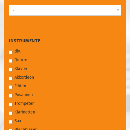
INSTRUMENTE
INSTRUMENTE
div.
Gitarre
Klavier
Akkordeon
Flöten
Posaunen
Trompeten
Klarinetten
Sax
Blechbläser