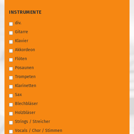
INSTRUMENTE
INSTRUMENTE
div.
Gitarre
Klavier
Akkordeon
Flöten
Posaunen
Trompeten
Klarinetten
Sax
Blechbläser
Holzbläser
Strings / Streicher
Vocals / Chor / Stimmen