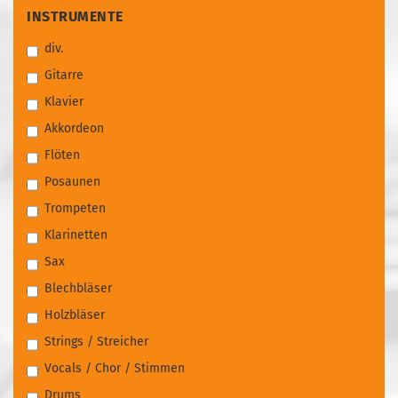
INSTRUMENTE
INSTRUMENTE
div.
Gitarre
Klavier
Akkordeon
Flöten
Posaunen
Trompeten
Klarinetten
Sax
Blechbläser
Holzbläser
Strings / Streicher
Vocals / Chor / Stimmen
Drums